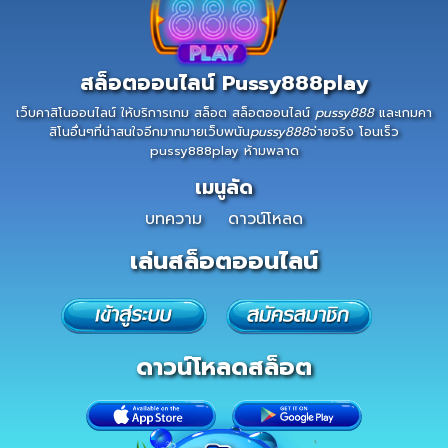
สล็อตออนไลน์ Pussy888play
เว็บคาสิโนออนไลน์ ให้บริการเกม สล็อต สล็อตออนไลน์
pussy888
และเกมคา
สิโนอื่นๆที่น่าสนใจอีกมากมายเว็บพนัน
pussy888
จ่ายจริง โอนเร็ว
pussy888play ห้ามพลาด
เมนูลัด
บทความ
ดาวน์โหลด
เล่นสล็อตออนไลน์
ดาวน์โหลดสล็อต