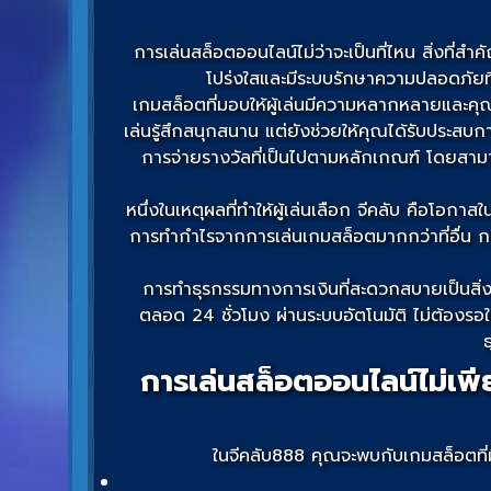
การเล่นสล็อตออนไลน์ไม่ว่าจะเป็นที่ไหน สิ่งที่สำค
โปร่งใสและมีระบบรักษาความปลอดภัยที่ได
เกมสล็อตที่มอบให้ผู้เล่นมีความหลากหลายและคุณ
เล่นรู้สึกสนุกสนาน แต่ยังช่วยให้คุณได้รับประสบกา
การจ่ายรางวัลที่เป็นไปตามหลักเกณฑ์ โดยสามาร
หนึ่งในเหตุผลที่ทำให้ผู้เล่นเลือก จีคลับ คือโอกาส
การทำกำไรจากการเล่นเกมสล็อตมากกว่าที่อื่น การจ
การทำธุรกรรมทางการเงินที่สะดวกสบายเป็นสิ่
ตลอด 24 ชั่วโมง ผ่านระบบอัตโนมัติ ไม่ต้องรอให
ธ
การเล่นสล็อตออนไลน์ไม่เพี
ในจีคลับ888 คุณจะพบกับเกมสล็อตที่มี