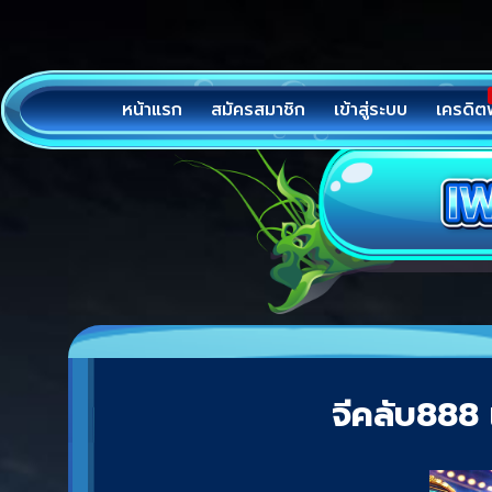
หน้าแรก
สมัครสมาชิก
เข้าสู่ระบบ
เครดิต
จีคลับ888 