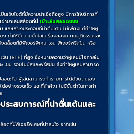
เว็บไซต์ที่มีความน่าเชื่อถือสูง มีการให้บริการที่
้ามาเล่นสล็อตที่นี่
เข้าเล่นสล็อต888
เสียงประกอบที่น่าตื่นเต้น ไม่เพียงแต่ทำให้ผู้
เสียง ทำให้มีความมั่นใจในเรื่องของความยุติธรรมและ
อตที่มีฟีเจอร์พิเศษ เช่น ฟีเจอร์ฟรีสปิน หรือ
ยเงิน (RTP) ที่สูง ซึ่งหมายความว่าผู้เล่นมีโอกาสใน
 เช่น รอบโบนัสและฟรีสปิน ซึ่งทำให้ผู้เล่นสามารถ
ะปลอดภัย ผู้เล่นสามารถทำรายการได้ด้วยตนเอง
ด้อย่างรวดเร็ว และที่สำคัญ ไม่มีขั้นต่ำในการทำ
าย
ระสบการณ์ที่น่าตื่นเต้นและ
ที่มีฟีเจอร์พิเศษที่น่าสนใจ อาทิเช่น