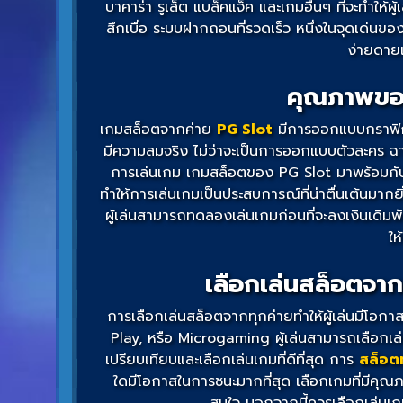
บาคาร่า รูเล็ต แบล็คแจ็ค และเกมอื่นๆ ที่จะทำให้
สึกเบื่อ ระบบฝากถอนที่รวดเร็ว หนึ่งในจุดเด่น
ง่ายดายแ
คุณภาพขอ
เกมสล็อตจากค่าย
PG Slot
มีการออกแบบกราฟิกที
มีความสมจริง ไม่ว่าจะเป็นการออกแบบตัวละคร ฉาก
การเล่นเกม เกมสล็อตของ PG Slot มาพร้อมกับฟีเ
ทำให้การเล่นเกมเป็นประสบการณ์ที่น่าตื่นเต้นมากย
ผู้เล่นสามารถทดลองเล่นเกมก่อนที่จะลงเงินเดิม
ให
เลือกเล่นสล็อตจา
การเลือกเล่นสล็อตจากทุกค่ายทำให้ผู้เล่นมีโอก
Play, หรือ Microgaming ผู้เล่นสามารถเลือกเ
เปรียบเทียบและเลือกเล่นเกมที่ดีที่สุด การ
สล็อต
ใดมีโอกาสในการชนะมากที่สุด เลือกเกมที่มีคุณภา
สนใจ นอกจากนี้ควรเลือกเล่นเกม