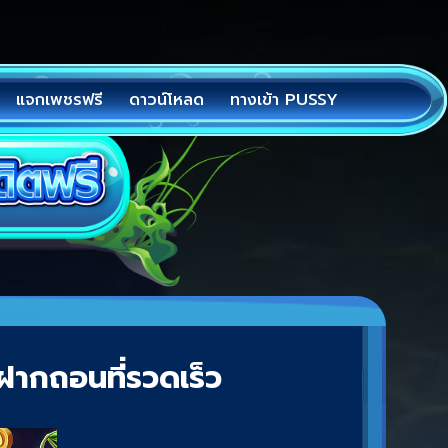
แจกเพชรฟรี
ดาวน์โหลด
ทางเข้า PUSSY
บฝากถอนที่รวดเร็ว