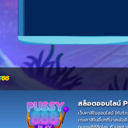
สล็อตออนไลน์ 
เว็บคาสิโนออนไลน์ ให้บร
เกมคาสิโนอื่นๆที่น่าสนใจ
pussy888play ห้ามพลา