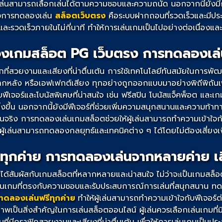
ผู้เล่นสามารถเลือกเล่นได้ตามความชอบและความถนัด นอกจากนี้ยังมีการ
ของการทดลองเล่น
สล็อตเว็บตรง
คือระบบฝากถอนที่รวดเร็วและมีประ
ละรวดเร็วภายในไม่กี่นาที ทำให้การเล่นเกมเป็นไปอย่างต่อเนื่องและไ
งเกมสล็อต PG เว็บตรง การทดลองเล่
่สวยงามและเสียงที่น่าตื่นเต้น การใช้เทคโนโลยีทันสมัยในการพัฒน
หลัง หรือเอฟเฟกต์เสียง ทุกอย่างถูกออกแบบมาอย่างพิถีพิถันเพื่
จอร์และโบนัสพิเศษที่น่าสนใจ เช่น ฟรีสปิน โบนัสแจ็คพ็อต และเกมโ
ิ่งขึ้น นอกจากนี้ยังมีฟีเจอร์ที่ช่วยเพิ่มความสนุกสนานและความท้า
พันจริง การทดลองเล่นเกมสล็อตช่วยให้ผู้เล่นสามารถทำความเข้าใจ
้ผู้เล่นสามารถทดลองกลยุทธ์และเทคนิคต่าง ๆ ได้โดยไม่ต้องเสี่ยงเ
กทุกค่าย การทดลองเล่นจากหลายค่าย เล
าสได้สัมผัสกับเกมสล็อตที่หลากหลายและน่าสนใจ ไม่ว่าจะเป็นเกม
ล่นเกมที่ตรงกับความชอบและรับประสบการณ์การเล่นที่สนุกสนาน ทด
ทดลองเล่นฟรีทุกค่าย
ทำให้ผู้เล่นสามารถทำความเข้าใจกับฟีเจอร
พเป็นสิ่งสำคัญในการเล่นสล็อตออนไลน์ ผู้เล่นควรเลือกเล่นเกมที่มีอ
ที่มีกราฟิกสวยงามและเสียงที่น่าตื่นเต้น เพื่อให้การเล่นเกมเป็นป