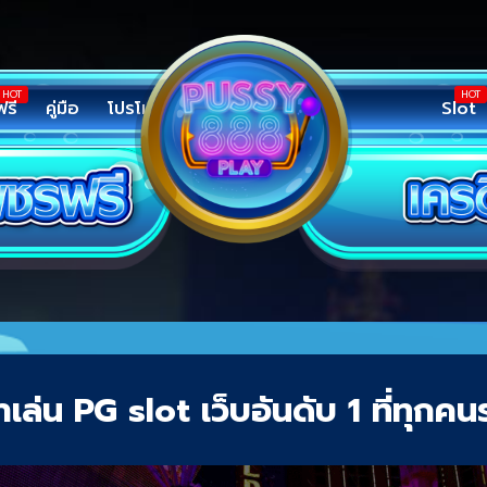
ฟรี
คู่มือ
โปรโมชั่น
Slot
าเล่น PG slot เว็บอันดับ 1 ที่ทุก