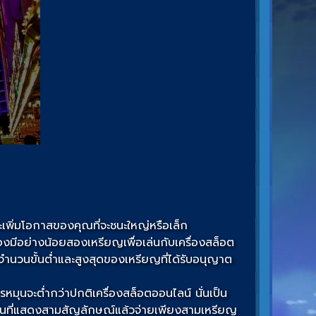
ะเพิ่มโอกาสของคุณที่จะชนะใหญ่หรือเล็ก
องมีอย่างน้อยสองเหรียญเพื่อเล่นกับเครื่องสล็อต
จำนวนขั้นต่ำและสูงสุดของเหรียญที่ได้รับอนุญาต
มุนจะต่ำกว่าปกติเครื่องสล็อตออนไลน์ นั่นเป็น
้นที่แสดงสามสัญลักษณ์แล้วจ่ายเพียงสามเหรียญ