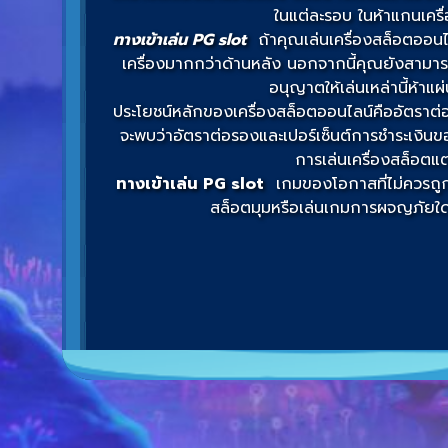
ในแต่ละรอบ ในห้าแกนเคร
ทางเข้าเล่น PG slot
ถ้าคุณเล่นเครื่องสล็อตออนไ
เครื่องมากกว่าด้านหลัง นอกจากนี้คุณยังสามา
อนุญาตให้เล่นเหล่านี้ห้
ประโยชน์หลักของเครื่องสล็อตออนไลน์คืออัตราต่อร
จะพบว่าอัตราต่อรองและเปอร์เซ็นต์การชำระเงินขอ
การเล่นเครื่องสล็อตแต่ท
ทางเข้าเล่น PG slot
เกมของโอกาสที่ไม่ควรถูกตกแ
สล็อตมุมหรือเล่นเกมการผจญภัยใดๆค