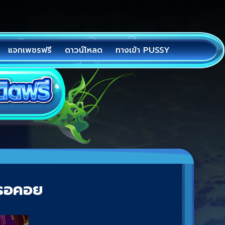
แจกเพชรฟรี
ดาวน์โหลด
ทางเข้า PUSSY
คนรอคอย