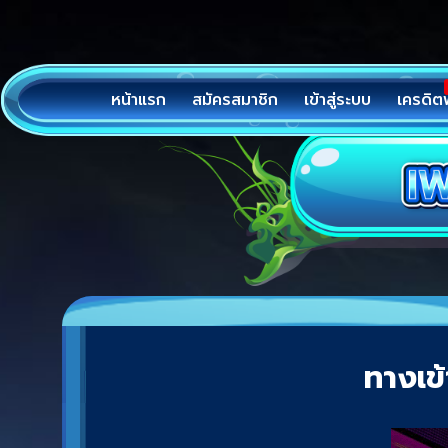
หน้าแรก
สมัครสมาชิก
เข้าสู่ระบบ
เครดิต
ทางเข้