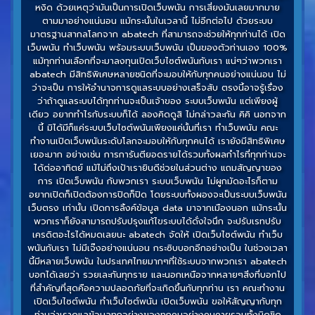
หงิด ด้วยเหตุว่ามันเป็นการเปิดเว็บพนัน การเสี่ยงมันเลยมากมาย
ตามมาอย่างแน่นอน แม้กระนั้นในเวลานี้ ไม่อีกต่อไป ด้วยระบบ
มาตรฐานสากลโลกจาก abatech ที่สามารถจะช่วยให้ทุกท่านได้ เปิด
เว็บพนัน ทำเว็บพนัน พร้อมระบบเว็บพนัน เป็นของตัวท่านเอง 100%
แม้ทุกท่านเลือกที่จะมาลงทุนเปิดเว็บไซต์พนันกับเรา แน่ๆว่าพวกเรา
abatech มีสิทธิพิเศษหลายชนิดที่จะมอบให้กับทุกคนอย่างแน่นอน ไม่
ว่าจะเป็น การให้อำนาจการดูแลระบบอย่างเสร็จสับ ตรงนี้อาจรู้เรื่อง
ว่าถ้าดูแลระบบได้ทุกท่านจะเป็นเจ้าของ ระบบเว็บพนัน แต่เพียงผู้
เดียว อยากทำไรกับระบบก็ได้ ลองคิดดูสิ ไม่กล่าวละกัน คิคิ นอกจาก
นี้ มิได้มีก็แค่ระบบเว็บไซต์พนันเพียงแค่นั้นที่เรา ทำเว็บพนัน คณะ
ทำงานเปิดเว็บพนันระดับโลกจะมอบให้กับทุกคนได้ เรายังมีสิทธิพิเศษ
เยอะมาก อย่างเช่น การการันตียอดรายได้รวมทั้งผลกำไรที่ทุกท่านจะ
ได้ต่ออาทิตย์ แม้ไม่ถึงเป้าเรายินดีช่วยในส่วนต่าง แถมสัญญาของ
การ เปิดเว็บพนัน กับพวกเรา ระบบเว็บพนัน ไม่ผูกมัดอะไรก็ตาม
อยากเปิดก็เปิดต้องการปิดก็ปิด โดยระบบทั้งผองจะเป็นระบบเว็บพนัน
เว็บตรง เท่านั้น เปิดการลิ้งค์ข้อมูล data มาจากเมืองนอก แม้กระนั้น
พวกเราก็ยังสามารถปรับปรุงแก้ไขระบบได้ดั่งใจนึก จะปรับเรทปรับ
เครดิตอะไรได้หมดเลยนะ abatech จัดให้ เปิดเว็บไซต์พนัน ทำเว็บ
พนันกับเรา ไม่มีเจ๊งอย่างแน่นอน กระซิบบอกอีกอย่างเป็น ในช่วงเวลา
นี้มีหลายเว็บพนัน ในประเทศไทยมากๆที่ใช้ระบบจากพวกเรา abatech
บอกได้เลยว่า รวยเละกันทุกราย และนอกเหนือจากหลายๆสิ่งที่บอกไป
ที่สำคัญที่สุดคือความปลอดภัยที่จะเกิดขึ้นกับทุกท่าน เรา คณะทำงาน
เปิดเว็บไซต์พนัน ทำเว็บไซต์พนัน เปิดเว็บพนัน ขอให้สัญญากับทุก
ท่านว่าเราดูแลข้อมูลทุกอย่างของทุกคนอย่างคมคายรวมทั้งมิดชิด