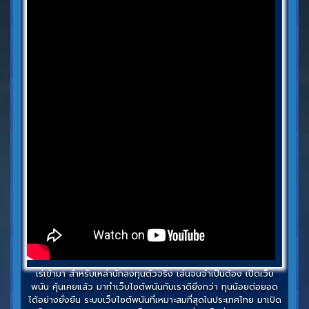
เร่เข้ามา สำหรับเหล่านักลงทุนตัวจริง เล่นจนจำเป็นต้อง เปิดเว็บ
พนัน คุ้นเคยแล้ว มาทำเว็บไซต์พนันกับเราดียิ่งกว่า ทุนน้อยต่อยอด
ได้อย่างยั่งยืน ระบบเว็บไซต์พนันที่เหมาะสมที่สุดในประเทศไทย มาเปิด