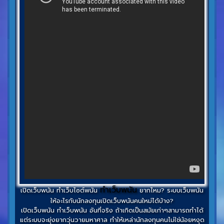
ทำเว็บพนัน
เปิดเว็บพนัน ทำเว็บไซต์พนัน
ยากไหม? ระบบเว็บพนัน
ให้อะไรกับนักลงทุนเปิดเว็บพนันคนใหม่ได้บ้าง?
เปิดเว็บพนัน ทำเว็บพนัน อันที่จริง ถ้าเกิดเป็นสมัยเก่าๆสามารถทำได้
แต่ระบบจะยุ่งยากวุ่นวายมหาศาล ทำให้เหล่านักลงทุนคนไม่ใช่น้อยหงุด