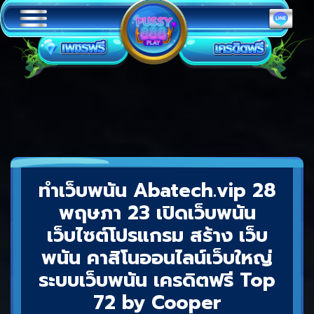
ทำเว็บพนัน Abatech.vip 28
พฤษภา 23 เปิดเว็บพนัน
เว็บไซต์โปรแกรม สร้าง เว็บ
พนัน คาสิโนออนไลน์เว็บใหญ่
ระบบเว็บพนัน เครดิตฟรี Top
72 by Cooper