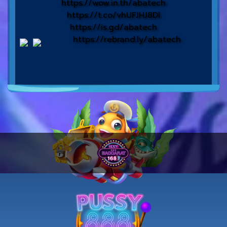
https://wow.in.th/abatech
https://t.co/vhUFJHJ8Dl
https://is.gd/abatech
https://rebrand.ly/abatech