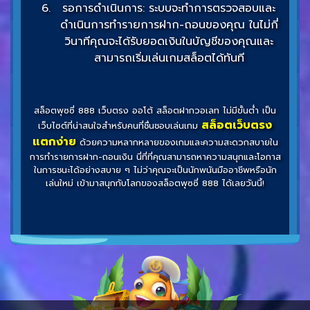
รอการดำเนินการ: ระบบจะทำการตรวจสอบและ
ดำเนินการทำรายการฝาก-ถอนของคุณ ในไม่กี่
วินาทีคุณจะได้รับยอดเงินในบัญชีของคุณและ
สามารถเริ่มเล่นเกมสล็อตได้ทันที
สล็อตพุซซี่ 888 เว็บตรง ออโต้ สล็อตฝากวอเลท ไม่มีขั้นต่ำ เป็น
สล็อตเว็บตรง
เว็บไซต์ที่น่าสนใจสำหรับคนที่ชื่นชอบเล่นเกม
แตกง่าย
ด้วยความหลากหลายของเกมและความสะดวกสบายใน
การทำรายการฝาก-ถอนเงิน นี่ที่ที่คุณสามารถหาความสนุกและโอกาส
ในการชนะได้อย่างสบาย ๆ ไม่ว่าคุณจะเป็นนักพนันมืออาชีพหรือนัก
เล่นใหม่ เข้ามาสนุกกับโลกของสล็อตพุซซี่ 888 ได้เลยวันนี้!