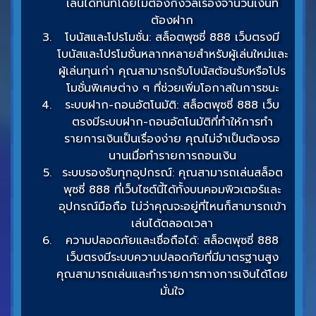
เล่นได้ทันทีโดยไม่ต้องกังวลเรื่องจำนวนเงินที่
ต้องฝาก
โบนัสและโปรโมชั่น: สล็อตพุซซี่ 888 เว็บตรงมี
โบนัสและโปรโมชั่นหลากหลายสำหรับผู้เล่นใหม่และ
ผู้เล่นทุนเก่า คุณสามารถรับโบนัสต้อนรับหรือโปร
โมชั่นพิเศษต่าง ๆ ที่ช่วยเพิ่มโอกาสในการชนะ
ระบบฝาก-ถอนอัตโนมัติ: สล็อตพุซซี่ 888 เว็บ
ตรงมีระบบฝาก-ถอนอัตโนมัติที่ทำให้การทำ
รายการเงินเป็นเรื่องง่าย คุณไม่จำเป็นต้องรอ
นานเมื่อทำรายการถอนเงิน
ระบบรองรับทุกอุปกรณ์: คุณสามารถเล่นสล็อต
พุซซี่ 888 ที่เว็บไซต์นี้ได้ทั้งบนคอมพิวเตอร์และ
อุปกรณ์มือถือ ไม่ว่าคุณจะอยู่ที่ไหนก็สามารถเข้า
เล่นได้ตลอดเวลา
ความปลอดภัยและเชื่อถือได้: สล็อตพุซซี่ 888
เว็บตรงมีระบบความปลอดภัยที่มีมาตรฐานสูง
คุณสามารถเล่นและทำรายการทางการเงินได้โดย
มั่นใจ