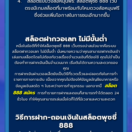
สล็อตแบบวงล้อหมุนฟรี: สล็อตพุซซี่ 888 เว็บ
ตรงมีเกมสล็อตที่มาพร้อมกับโหมดวงล้อหมุนฟรี
ซึ่งช่วยเพิ่มโอกาสในการชนะอีกมากขึ้น
สล็อตฝากวอเลท ไม่มีขั้นต่ำ
หนึ่งในข้อดีที่ทำให้สล็อตพุซซี่ 888 เว็บตรงน่าสนใจมากคือระบบ
สล็อตฝากวอเลท ไม่มีขั้นต่ำ นั่นหมายความว่าคุณสามารถฝากเงินเข้า
เล่นเกมสล็อตโดยไม่ต้องกังวลเรื่องจำนวนเงินที่ต้องใช้ คุณไม่จำเป็น
ต้องทำการฝากเงินเป็นจำนวนมาก เริ่มต้นได้ตามความสะดวกของ
คุณ
การฝากเงินผ่านวอลเล็ตยังเป็นวิธีที่รวดเร็วและปลอดภัยในการทำ
รายการทางการเงิน เนื่องจากคุณไม่ต้องให้ข้อมูลบัญชีธนาคารหรือ
สล็อต
ข้อมูลเงินสดใด ๆ ในระหว่างการทำธุรกรรม นอกจากนี้
888 สมัคร
การทำรายการฝากและถอนก็สามารถทำได้ตลอด 24
ชั่วโมง ทำให้คุณสามารถเล่นเมื่อใดก็ได้ที่มีเวลาและความสะดวก
วิธีการฝาก-ถอนเงินในสล็อตพุซซี่
888