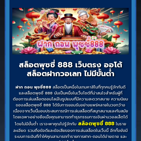
สล็อตพุซซี่ 888 เว็บตรง ออโต้
สล็อตฝากวอเลท ไม่มีขั้นต่ำ
ฝาก ถอน พุชชี่888
สล็อตเป็นหนึ่งในเกมคาสิโนที่ทุกคนรู้จักกันดี
และสล็อตพุซซี่ 888 นับเป็นหนึ่งในเว็บไซต์ที่น่าสนใจสำหรับผู้ที่
ต้องการเล่นสล็อตออนไลน์ในรูปแบบที่มีความสะดวกสบาย ความนิยม
ของสล็อตพุซซี่ 888 ได้รับการยอมรับอย่างแพร่หลายในวงกว้าง
เนื่องจากเว็บนี้มอบประสบการณ์การเล่นสล็อตที่สนุกสนานและทันสมัย
โดยเฉพาะอย่างยิ่งเมื่อคุณสามารถทำธุรกรรมการเงินผ่านวอลเล็ตได้
สล็อตพุซซี่ 888
โดยไม่มีขั้นต่ำ เราจะพาคุณไปรู้จักกับ
ในราย
ละเอียด รวมถึงข้อดีและข้อเสียของการเล่นสล็อตในเว็บนี้ อีกทั้งยังมี
ระบบการเงินที่ทำให้คุณสามารถทำรายการฝาก-ถอนได้ง่ายดาย และ