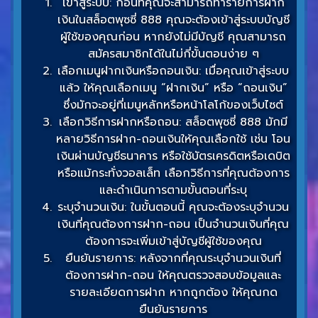
เข้าสู่ระบบ: ก่อนที่คุณจะสามารถทำรายการฝาก
เงินในสล็อตพุซซี่ 888 คุณจะต้องเข้าสู่ระบบบัญชี
ผู้ใช้ของคุณก่อน หากยังไม่มีบัญชี คุณสามารถ
สมัครสมาชิกได้ในไม่กี่ขั้นตอนง่าย ๆ
เลือกเมนูฝากเงินหรือถอนเงิน: เมื่อคุณเข้าสู่ระบบ
แล้ว ให้คุณเลือกเมนู “ฝากเงิน” หรือ “ถอนเงิน”
ซึ่งมักจะอยู่ที่เมนูหลักหรือหน้าโลโก้ของเว็บไซต์
เลือกวิธีการฝากหรือถอน: สล็อตพุซซี่ 888 มักมี
หลายวิธีการฝาก-ถอนเงินให้คุณเลือกใช้ เช่น โอน
เงินผ่านบัญชีธนาคาร หรือใช้บัตรเครดิตหรือเดบิต
หรือแม้กระทั่งวอลเล็ท เลือกวิธีการที่คุณต้องการ
และดำเนินการตามขั้นตอนที่ระบุ
ระบุจำนวนเงิน: ในขั้นตอนนี้ คุณจะต้องระบุจำนวน
เงินที่คุณต้องการฝาก-ถอน เป็นจำนวนเงินที่คุณ
ต้องการจะเพิ่มเข้าสู่บัญชีผู้ใช้ของคุณ
ยืนยันรายการ: หลังจากที่คุณระบุจำนวนเงินที่
ต้องการฝาก-ถอน ให้คุณตรวจสอบข้อมูลและ
รายละเอียดการฝาก หากถูกต้อง ให้คุณกด
ยืนยันรายการ