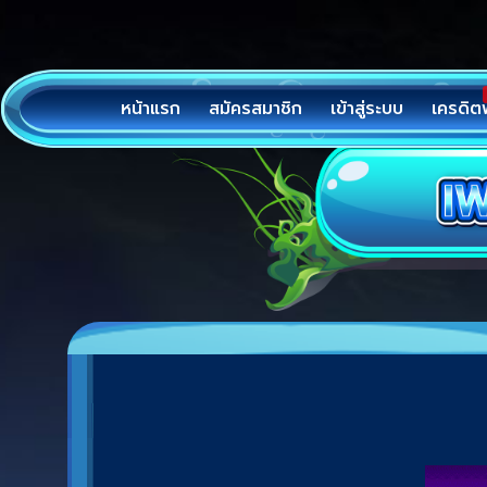
หน้าแรก
สมัครสมาชิก
เข้าสู่ระบบ
เครดิต