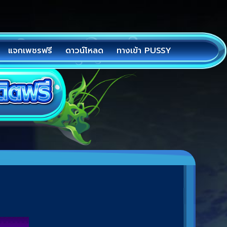
แจกเพชรฟรี
ดาวน์โหลด
ทางเข้า PUSSY