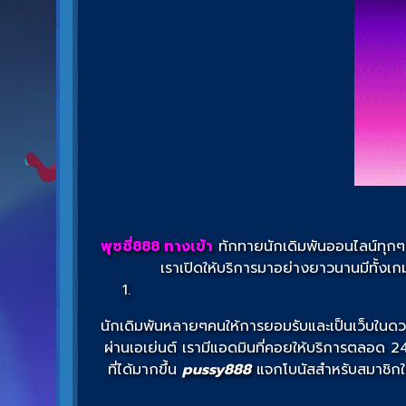
พุซซี่888 ทางเข้า
ทักทายนักเดิมพันออนไลน์ทุกๆ
เราเปิดให้บริการมาอย่างยาวนานมีทั้งเก
นักเดิมพันหลายๆคนให้การยอมรับและเป็นเว็บในดวงใ
ผ่านเอเย่นต์ เรามีแอดมินที่คอยให้บริการตลอด 24
ที่ได้มากขึ้น
pussy888
แจกโบนัสสำหรับสมาชิกใหม