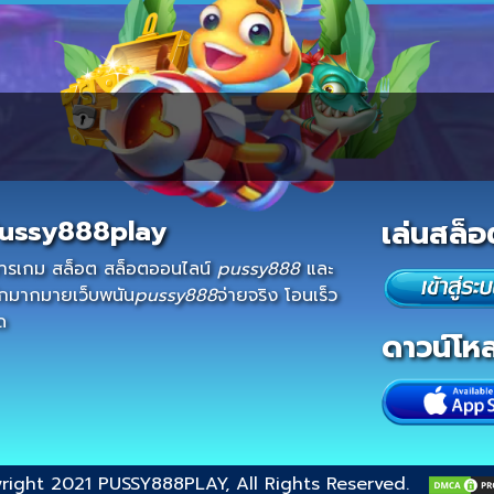
เล่นสล็
Pussy888play
ิการเกม สล็อต สล็อตออนไลน์
pussy888
และ
อีกมากมายเว็บพนัน
pussy888
จ่ายจริง โอนเร็ว
ด
ดาวน์โห
right 2021 PUSSY888PLAY, All Rights Reserved.