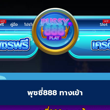
ฟรี
คู่มือ
โปรโมชั่น
Slot
พุซซี่888 ทางเข้า