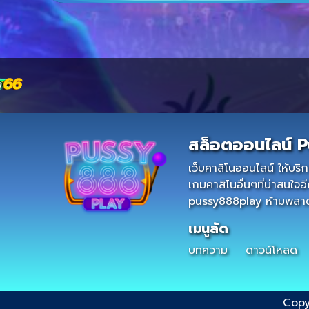
สล็อตออนไลน์ 
เว็บคาสิโนออนไลน์ ให้บร
เกมคาสิโนอื่นๆที่น่าสนใจ
pussy888play ห้ามพลา
เมนูลัด
บทความ
ดาวน์โหลด
Copy