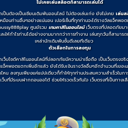
ไม่เคยเล่นสล็อตก็สามารถเล่นได้
จำเป็นต้องเป็นเซียนเดิมพันออนไลน์ ไม่ต้องเล่นเก่ง ยังไม่เคย
เล่นส
หมือนท่านอื่นๆอย่างแน่นอน เปอร์เซ็นที่ทุกท่านจะได้รางวัลแจ็คพอต
ว pussy888play ศูนย์รวม
เกมคาสิโนออนไลน์
เว็บตรงที่ปลอดภัยมากที
และให้กำไรท่านได้อย่างงามมากกว่าการทำงาน เล่นทุกวันก็สามารถทำร
เหล่านักเดิมพันชั้นดีเลยทีเดียว
ตัวเลือกในการลงทุน
็บไซต์คาสิโนออนไลน์ที่ปลอกภัยมีความน่าเชื่อถือ เป็นเว็บตรงจริงๆ
จ็คพอตแตกเพิ่มอีกแล้ว ยังได้รับเงินรางวัลอื่นๆอีกจำนวนที่เยอะม
าดไหน ลงทุนเพียงแค่แปปเดียวก็ทำให้ทุกท่านประสบความสำเร็วในการเ
บที่มีระบบฝากถอนออโต้ ช่วยให้รวดเร็วทันใจ เว็บตรงที่เป็นทางเลื