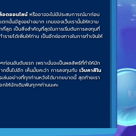
ล็อตออนไลน์
หรืออาจจะไม่มีประสบการณ์มาก่อน
แตกนั้นมีสูงอย่างมาก เกมของเว็บเรานั้นให้ความ
่สุด เป็นสิ่งสำคัญที่สุดในการเริ่มต้นการลงทุนที่
ายได้เพิ่มให้ท่าน เป็นอีกช่องทางในการทำเงินให้
ก่อนอันดับแรก เพราะนั่นจะเป็นผลลัพธ์ที่ทำให้นัก
ากขึ้นไปอีก เห็นมั้ยคะว่า การลงทุนกับ
เว็บคาสิโน
ล่นอย่างที่ทุกท่านหวังได้มากขนาดนี้ สุดท้ายเรา
อกให้นักเดิมพันทุกๆท่านนะคะ