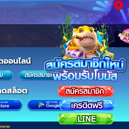
อตออนไลน์
ลดสล็อต
.