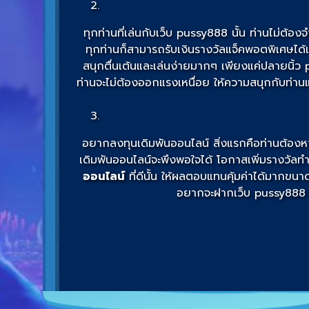
ทุกท่านที่เล่นกับเว็บ pussy888 นั้น ท่านไม่ต้อง
ทุกท่านก็สามารถรับเงินรางวัลแจ็คพอตพิเศษได้เ
สนุกตื่นเต้นและเล่นง่ายมากๆ เพียงแค่ปลายนิ้
ท่านจะไม่ต้องออกแรงเหนื่อย ให้ความสนุกกับท่าน
อยากลงทุนเดิมพันออนไลน์ สิ่งแรกคือท่านต้องหาเว
เดิมพันออนไลน์จะพึงพอใจได้ โอกาสเพิ่มรางวัลทำแ
ออนไลน์
ที่ดีนั้น ให้ผลตอบแทนคุ้มค่าได้มากขน
อยากจะฝากเว็บ pussy888 เว็