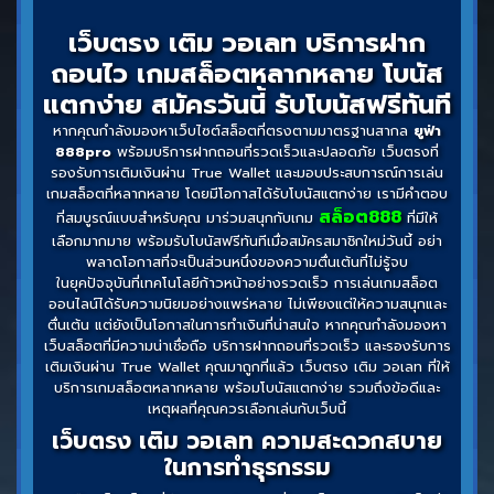
เว็บตรง เติม วอเลท บริการฝาก
ถอนไว เกมสล็อตหลากหลาย โบนัส
แตกง่าย สมัครวันนี้ รับโบนัสฟรีทันที
หากคุณกำลังมองหาเว็บไซต์สล็อตที่ตรงตามมาตรฐานสากล
ยูฟ่า
888pro
พร้อมบริการฝากถอนที่รวดเร็วและปลอดภัย เว็บตรงที่
รองรับการเติมเงินผ่าน True Wallet และมอบประสบการณ์การเล่น
เกมสล็อตที่หลากหลาย โดยมีโอกาสได้รับโบนัสแตกง่าย เรามีคำตอบ
สล็อต888
ที่สมบูรณ์แบบสำหรับคุณ มาร่วมสนุกกับเกม
ที่มีให้
เลือกมากมาย พร้อมรับโบนัสฟรีทันทีเมื่อสมัครสมาชิกใหม่วันนี้ อย่า
พลาดโอกาสที่จะเป็นส่วนหนึ่งของความตื่นเต้นที่ไม่รู้จบ
ในยุคปัจจุบันที่เทคโนโลยีก้าวหน้าอย่างรวดเร็ว การเล่นเกมสล็อต
ออนไลน์ได้รับความนิยมอย่างแพร่หลาย ไม่เพียงแต่ให้ความสนุกและ
ตื่นเต้น แต่ยังเป็นโอกาสในการทำเงินที่น่าสนใจ หากคุณกำลังมองหา
เว็บสล็อตที่มีความน่าเชื่อถือ บริการฝากถอนที่รวดเร็ว และรองรับการ
เติมเงินผ่าน True Wallet คุณมาถูกที่แล้ว เว็บตรง เติม วอเลท ที่ให้
บริการเกมสล็อตหลากหลาย พร้อมโบนัสแตกง่าย รวมถึงข้อดีและ
เหตุผลที่คุณควรเลือกเล่นกับเว็บนี้
เว็บตรง เติม วอเลท ความสะดวกสบาย
ในการทำธุรกรรม