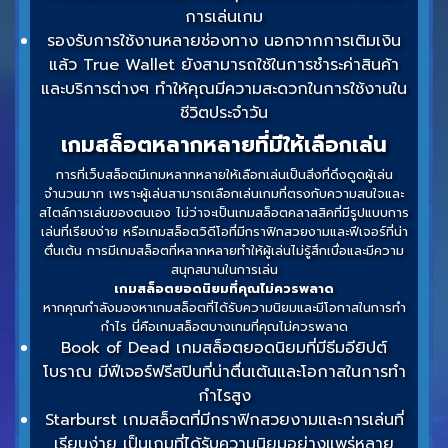
การเล่นเกม
รองรับการใช้งานหลายช่องทาง นอกจากการเติมเงิน
แล้ว True Wallet ยังสามารถใช้ในการชำระค่าสินค้า
และบริการต่างๆ ทำให้คุณมีความสะดวกในการใช้งานใน
ชีวิตประจำวัน
เกมสล็อตหลากหลายที่มีให้เลือกเล่น
การที่เว็บสล็อตมีเกมหลากหลายให้เลือกเล่นเป็นสิ่งที่ดึงดูดผู้เล่น
จำนวนมาก เพราะผู้เล่นสามารถเลือกเล่นเกมที่ตรงกับความสนใจและ
สไตล์การเล่นของตนเอง ไม่ว่าจะเป็นเกมสล็อตคลาสสิคที่มีรูปแบบการ
เล่นที่เรียบง่าย หรือเกมสล็อตวิดีโอที่มีกราฟิกสวยงามและฟีเจอร์ที่น่า
ตื่นเต้น การมีเกมสล็อตที่หลากหลายทำให้ผู้เล่นไม่รู้สึกเบื่อและมีความ
สนุกสนานในการเล่น
เกมสล็อตยอดนิยมที่คุณไม่ควรพลาด
หากคุณกำลังมองหาเกมสล็อตที่ได้รับความนิยมและมีโอกาสในการทำ
กำไร นี่คือเกมสล็อตบางเกมที่คุณไม่ควรพลาด
Book of Dead เกมสล็อตยอดนิยมที่มีธีมอียิปต์
โบราณ มีฟีเจอร์ฟรีสปินที่น่าตื่นเต้นและโอกาสในการทำ
กำไรสูง
Starburst เกมสล็อตที่มีกราฟิกสวยงามและการเล่นที่
เรียบง่าย เป็นเกมที่ได้รับความนิยมอย่างแพร่หลาย