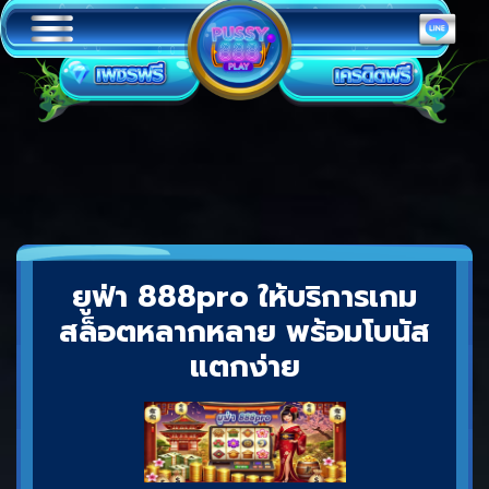
ยูฟ่า 888pro ให้บริการเกม
สล็อตหลากหลาย พร้อมโบนัส
แตกง่าย