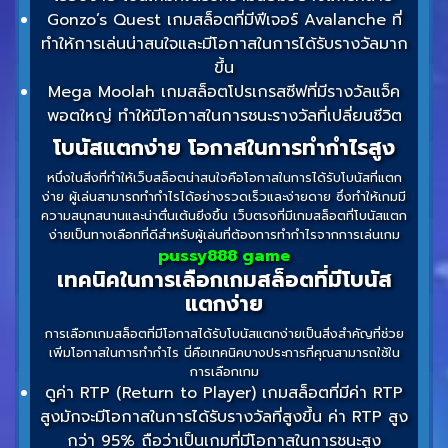
Gonzo’s Quest เกมสล็อตที่มีฟีเจอร์ Avalanche ที่
ทำให้การเล่นน่าสนใจและมีโอกาสในการได้รับรางวัลมาก
ขึ้น
Mega Moolah เกมสล็อตโปรเกรสซีฟที่มีรางวัลแจ็ค
พอตใหญ่ ทำให้มีโอกาสในการชนะรางวัลที่เปลี่ยนชีวิต
โบนัสแตกง่าย โอกาสในการทำกำไรสูง
หนึ่งในสิ่งที่ทำให้เว็บสล็อตน่าสนใจคือโอกาสในการได้รับโบนัสที่แตก
ง่าย ผู้เล่นสามารถทำกำไรได้อย่างรวดเร็วและง่ายดาย ซึ่งทำให้เกมมี
ความสนุกสนานและน่าตื่นเต้นยิ่งขึ้น เว็บตรงที่มีเกมสล็อตที่โบนัสแตก
ง่ายเป็นทางเลือกที่ดีสำหรับผู้เล่นที่ต้องการทำกำไรจากการเล่นเกม
pussy888 game
เทคนิคในการเลือกเกมสล็อตที่มีโบนัส
แตกง่าย
การเลือกเกมสล็อตที่มีโอกาสได้รับโบนัสแตกง่ายเป็นสิ่งสำคัญที่ช่วย
เพิ่มโอกาสในการทำกำไร นี่คือเทคนิคบางประการที่คุณสามารถใช้ใน
การเลือกเกม
ดูค่า RTP (Return to Player) เกมสล็อตที่มีค่า RTP
สูงมักจะมีโอกาสในการได้รับรางวัลที่สูงขึ้น ค่า RTP สูง
กว่า 95% ถือว่าเป็นเกมที่มีโอกาสในการชนะสูง