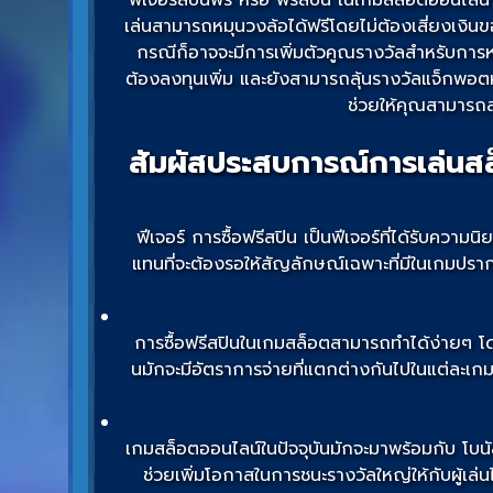
เล่นสามารถหมุนวงล้อได้ฟรีโดยไม่ต้องเสี่ยงเงิน
กรณีก็อาจจะมีการเพิ่มตัวคูณรางวัลสำหรับการห
ต้องลงทุนเพิ่ม และยังสามารถลุ้นรางวัลแจ็กพอตหรื
ช่วยให้คุณสามารถ
สัมผัสประสบการณ์การเล่นสล็อต
ฟีเจอร์ การซื้อฟรีสปิน เป็นฟีเจอร์ที่ได้รับความ
แทนที่จะต้องรอให้สัญลักษณ์เฉพาะที่มีในเกมปรากฏขึ
การซื้อฟรีสปินในเกมสล็อตสามารถทำได้ง่ายๆ โดยผ
นมักจะมีอัตราการจ่ายที่แตกต่างกันไปในแต่ละเกม แ
เกมสล็อตออนไลน์ในปัจจุบันมักจะมาพร้อมกับ โบนัสต
ช่วยเพิ่มโอกาสในการชนะรางวัลใหญ่ให้กับผู้เล่น