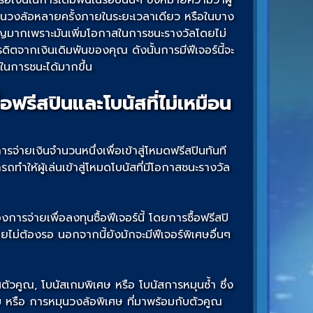
หมุนวงล้อหลายครั้งภายในระยะเวลาเดียว หรือในบาง
คัญมากเพราะมันเพิ่มโอกาสในการชนะรางวัลโดยไม่
ดิตจากเงินเดิมพันของคุณ ดังนั้นการมีฟีเจอร์นี้จะ
ในการชนะได้มากขึ้น
้อฟรีสปินและโบนัสที่ไม่เหมือน
ารจ่ายเงินจำนวนหนึ่งเพื่อเข้าสู่โหมดฟรีสปินทันที
รถทำให้ผู้เล่นเข้าสู่โหมดโบนัสที่มีโอกาสชนะรางวัล
รจ่ายเพื่อลงทุนซื้อฟีเจอร์นี้ โดยการซื้อฟรีสปิ
ดยไม่ต้องรอ นอกจากนี้ยังมักจะมีฟีเจอร์พิเศษอื่นๆ
สตัวคูณ, โบนัสเกมพิเศษ หรือ โบนัสการหมุนซ้ำ ซึ่ง
ติม หรือ การหมุนวงล้อพิเศษ ที่มาพร้อมกับตัวคูณ