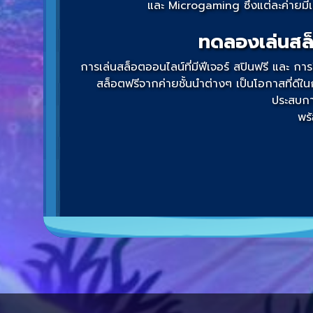
และ Microgaming ซึ่งแต่ละค่ายมี
ทดลองเล่นสล็
การเล่นสล็อตออนไลน์ที่มีฟีเจอร์ สปินฟรี และ กา
สล็อตฟรีจากค่ายชั้นนำต่างๆ เป็นโอกาสที่ดีใ
ประสบการ
พร้