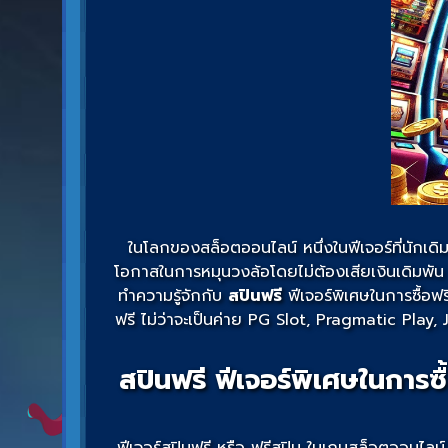
ในโลกของสล็อตออนไลน์ หนึ่งในฟีเจอร์ที่นักเ
โอกาสในการหมุนวงล้อโดยไม่ต้องเสียเงินเดิมพัน
ทำความรู้จักกับ
สปินฟรี
ฟีเจอร์พิเศษในการซื้อฟร
ฟรี ไม่ว่าจะเป็นค่าย PG Slot, Pragmatic Play,
สปินฟรี ฟีเจอร์พิเศษในการ
ฟีเจอร์สปินฟรี หรือ ฟรีสปิน ในเกมสล็อตออนไลน์ เ