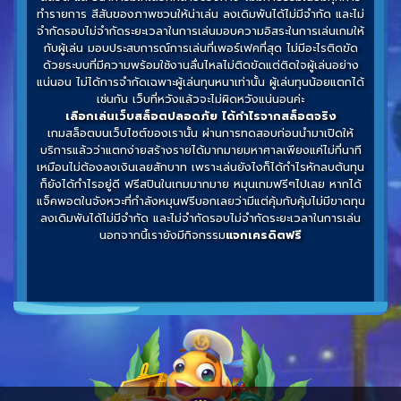
ทำรายการ สีสันของภาพชวนให้น่าเล่น ลงเดิมพันได้ไม่มีจำกัด และไม่
จำกัดรอบไม่จำกัดระยะเวลาในการเล่นมอบความอิสระในการเล่นเกมให้
กับผู้เล่น มอบประสบการณ์การเล่นที่เพอร์เฟคที่สุด ไม่มีอะไรติดขัด
ด้วยระบบที่มีความพร้อมใช้งานลื่นไหลไม่ติดขัดแต่ติดใจผู้เล่นอย่าง
แน่นอน ไม่ได้การจำกัดเฉพาะผู้เล่นทุนหนาเท่านั้น ผู้เล่นทุนน้อยแตกได้
เช่นกัน เว็บที่หวังแล้วจะไม่ผิดหวังแน่นอนค่ะ
เลือกเล่นเว็บสล็อต
ปลอดภัย
ได้กำไรจากสล็อตจริง
เกมสล็อตบนเว็บไซต์ของเรานั้น ผ่านการทดสอบก่อนนำมาเปิดให้
บริการแล้วว่าแตกง่ายสร้างรายได้มากมายมหาศาลเพียงแค่ไม่กี่นาที
เหมือนไม่ต้องลงเงินเลยสักบาท เพราะเล่นยังไงก็ได้กำไรหักลบต้นทุน
ก็ยังได้กำไรอยู่ดี ฟรีสปินในเกมมากมาย หมุนเกมฟรีๆไปเลย หากได้
แจ็คพอตในจังหวะที่กำลังหมุนฟรีบอกเลยว่ามีแต่คุ้มกับคุ้มไม่มีขาดทุน
ลงเดิมพันได้ไม่มีจำกัด และไม่จำกัดรอบไม่จำกัดระยะเวลาในการเล่น
นอกจากนี้เรายังมีกิจกรรม
แจกเครดิตฟรี