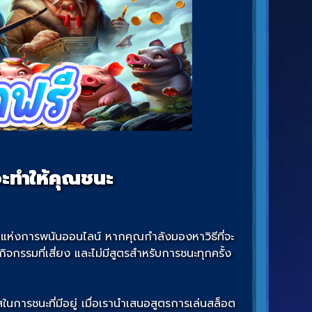
่จะทำให้คุณชนะ
ลกแห่งการพนันออนไลน์ หากคุณกำลังมองหาวิธีที่จะ
จกรรมที่เสี่ยง และไม่มีสูตรสำหรับการชนะทุกครั้ง
นการชนะที่มีอยู่ เมื่อเรานำเสนอสูตรการเล่นสล็อต