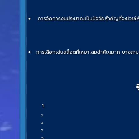
การจัดการงบประมาณเป็นปัจจัยสำคัญที่จะช่วยให
การเลือกเล่นสล็อตที่เหมาะสมสำคัญมาก บางเกมมีกา