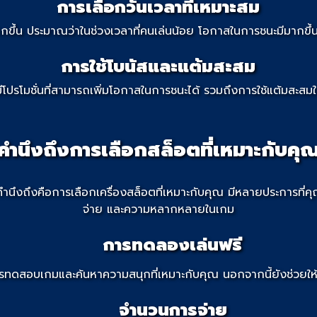
การเลือกวันเวลาที่เหมาะสม
ากขึ้น ประมาณว่าในช่วงเวลาที่คนเล่นน้อย โอกาสในการชนะมีมากขึ
การใช้โบนัสและแต้มสะสม
ั้งมีโปรโมชั่นที่สามารถเพิ่มโอกาสในการชนะได้ รวมถึงการใช้แต้มสะ
คำนึงถึงการเลือกสล็อตที่เหมาะกับคุ
วรคำนึงถึงคือการเลือกเครื่องสล็อตที่เหมาะกับคุณ มีหลายประการ
จ่าย และความหลากหลายในเกม
การทดลองเล่นฟรี
การทดสอบเกมและค้นหาความสนุกที่เหมาะกับคุณ นอกจากนี้ยังช่วยให้
จำนวนการจ่าย