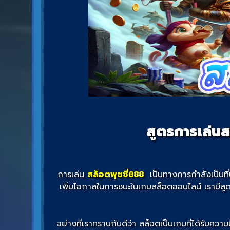
สูตรการเล่นสล
การเล่น
สล็อตพุซซี่888
เป็นทางการกำลังเป็นที
เพิ่มโอกาสในการชนะในเกมสล็อตออนไลน์ เรามีสูตรก
อย่างที่เราทราบกันดีว่า สล็อตเป็นเกมที่ได้รับค