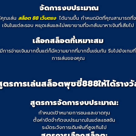
จัดการงบประมาณ
้คุณเล่น
สล็อต 88 เว็บตรง
ได้นานขึ้น กำหนดบิตที่คุณสามารถที่
เงินในแต่ละรอบ หยุดเล่นและไม่พยายามที่จะกลับมาหาเงินที่เสียไป
เลือกสล็อตที่เหมาะสม
รจ่ายเงินมากขึ้นแต่ก็มีความยากที่มากขึ้นเช่นกัน รีบไปยังเกมที่มี
การเล่นของคุณ
สูตรการเล่นสล็อตพุซซี่888ให้ได้รางวั
สูตรการจัดการงบประมาณ:
กำหนดเป้าหมายการชนะและขาดทุน
ตั้งค่าขีดจำกัดงบประมาณในแต่ละเซสชัน
ระมัดระวังการเดิมพันที่สูงเกินไป
สูตรการเลือกสล็อต: