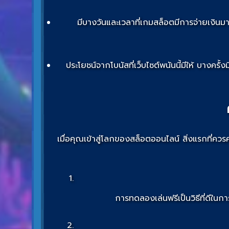
มีบางวันและเวลาที่เกมสล็อตมีการจ่ายเงินม
ประโยชน์จากโบนัสที่เว็บไซต์พนันนี้มีให้ บางคร
เมื่อคุณเข้าสู่โลกของสล็อตออนไลน์ สิ่งแรกที่ค
การทดลองเล่นฟรีเป็นวิธีที่ดีใน