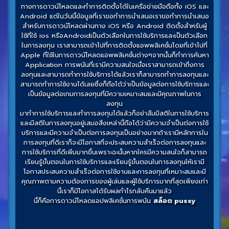
ทางการดาวน์โหลดและทำการติดตั้งได้ในเครือข่ายมือถือทั้ง iOS และ
Android แต่ในวันนี้ข้อมูลที่เราขอทำการนำเสนอเราขอทำการนำเสนอ
สำหรับการดาวน์โหลดผ่านทาง iOS หรือ Android ติดตั้งสำหรับผู้
ใช้ที่ใช้ ios หรือAndroidเป็นตัวเลือกในการใช้บริการและเป็นตัวเลือก
ในการลงทุน เราสามารถเข้าไปที่การติดตั้งแอพพลิเคชั่นโดยที่เข้าไปที่
Apple ที่ใช้ในการดาวน์โหลดแอพพลิเคชั่นต่างๆจากนั้นก็ทำการค้นหา
Application การพนันที่เรามีความสนใจเมื่อเราสามารถเข้าถึงการ
ลงทุนและสามารถทำการใช้บริการได้แล้วเราก็สามารถทำการลงทุนและ
สามารถทำการใช้งานได้เลยซึ่งก็ถือได้ว่าเป็นข้อมูลต่อการใช้บริการและ
เป็นข้อมูลต่อเกมการลงทุนที่มีความเหมาะสมและมีคุณภาพในการ
ลงทุน
มาทำการใช้บริการและทำการลงทุนได้แล้วก็อย่าลืมมีสติในการใช้บริการ
และมีสติในการลงทุนอยู่เสมอสิ่งเหล่านี้ถือได้ว่ามีความจำเป็นต่อการใช้
บริการและมีความจำเป็นต่อการลงทุนเป็นอย่างมากถ้าเรามีหลักการใน
การลงทุนที่ดีเราก็จะมีโอกาสที่จะประสบความสำเร็จต่อการลงทุนและ
การใช้บริการที่ดีเพิ่มมากขึ้นเพราะฉะนั้นหากใครมีความสนใจก็สามารถ
เรียนรู้ขั้นตอนในการใช้บริการและเรียนรู้ขั้นตอนในการลงทุนให้เรามี
โอกาสประสบความสำเร็จต่อการใช้งานและการลงทุนที่เหมาะสมและมี
คุณภาพตามความต้องการของผู้เล่นและผู้ใช้บริการมากที่สุดเพียงเท่า
นี้เราก็มีโอกาสได้รับผลกำไรกลับคืนมาแล้ว
นี้ก็คือการดาวน์โหลดแอปพลิเคชั่นการพนัน
สล็อต pussy