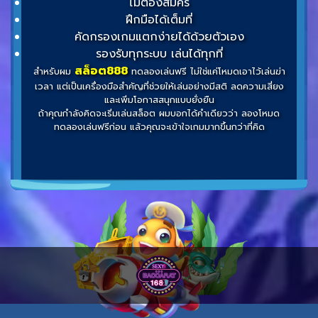
ไม่ต้องสมัคร
ฝึกมือได้เต็มที่
คัดกรองเกมแตกง่ายได้ด้วยตัวเอง
รองรับทุกระบบ เล่นได้ทุกที่
สล็อต888
สำหรับผม
ทดลองเล่นฟรี ไม่ใช่แค่โหมดเอาไว้เล่นฆ่า
เวลา แต่เป็นเครื่องมือสำคัญที่ช่วยให้เล่นอย่างมีสติ ลดความเสี่ยง
และเพิ่มโอกาสสนุกแบบยั่งยืน
ถ้าคุณกำลังคิดจะเริ่มเล่นสล็อต ผมบอกได้คำเดียวว่า ลองโหมด
ทดลองเล่นฟรีก่อน แล้วคุณจะเข้าใจเกมมากขึ้นกว่าที่คิด