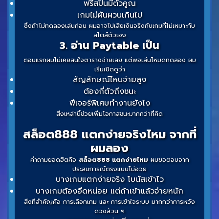
ฟรีสปินมีตัวคูณ
เกมไม่ผันผวนเกินไป
ซึ่งถ้าไม่ทดลองเล่นก่อน ผมอาจไปเสียเงินจริงกับเกมที่ไม่เหมาะกับ
สไตล์ตัวเอง
3. อ่าน Paytable เป็น
ตอนแรกผมไม่เคยสนใจตารางจ่ายเลย แต่พอเล่นโหมดทดลอง ผม
เริ่มเปิดดูว่า
สัญลักษณ์ไหนจ่ายสูง
ต้องกี่ตัวถึงชนะ
ฟีเจอร์พิเศษทำงานยังไง
สิ่งเหล่านี้ช่วยเพิ่มโอกาสชนะมากกว่าที่คิด
สล็อต888 แตกง่ายจริงไหม จากที่
ผมลอง
คำถามยอดฮิตคือ
สล็อต888 แตกง่ายไหม
ผมขอตอบจาก
ประสบการณ์ตรงแบบไม่อวย
บางเกมแตกง่ายจริง โบนัสเข้าไว
บางเกมต้องอึดหน่อย แต่ถ้าเข้าแล้วจ่ายหนัก
สิ่งที่สำคัญคือ การเลือกเกม และ การเข้าใจระบบ มากกว่าการหวัง
ดวงล้วน ๆ