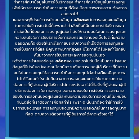
ทำการศึกษาข้อมูลในการใช้บริการและทำการศึกษาข้อมูลในการลงทุน
เพื่อให้เราสามารถเข้าถึงการลงทุนที่ดีและมีคุณภาพตามความต้องการ
ของเราได้
และสาเหตุที่ประจำการนำเสนอข้อมูล
สล็อตxo
ในการลงทุนและข้อมูล
ในการใช้บริการในวันนี้ก็เพราะว่ากำลังเป็นที่นิยมในการใช้บริการและ
กำลังเป็นที่นิยมในการลงทุนผู้เล่นกำลังให้ความสนใจในการลงทุนและ
ความสนใจในการใช้บริการซึ่งการสมัครสมาชิกของเว็บไซต์ที่มีความ
ปลอดภัยก็จะช่วยให้เรามีโอกาสประสบความสำเร็จต่อการลงทุนและ
การใช้บริการที่ดีและมีคุณภาพมากที่สุดและมีโอกาสได้รับผลกำไรกลับ
คืนมาจากการใช้บริการและการลงทุนนั้นเอง
หวังว่าการนำเสนอข้อมูล
สล็อตxo
ของเราในวันนี้จะเป็นการนำเสนอ
ข้อมูลที่มีประโยชน์และตอบโจทย์ความต้องการของผู้ใช้บริการที่มีความ
สนใจในการลงทุนให้สามารถเข้าถึงการลงทุนได้อย่างดีและมีคุณภาพ
ได้ได้รับผลกำไรกลับคืนมาจากการลงทุนและการใช้งานตามความ
ต้องการที่ผู้เล่นและผู้ใช้บริการได้คาดหวังเอาไว้นี่คือสิ่งที่ผู้เล่นและผู้ใช้
บริการต้องการในการลงทุน ขอความชอบในการใช้บริการและความ
ชอบในการลงทุนของผู้เล่นแต่ละคนมีความชอบในการลงทุนที่ไม่เหมือน
กันแต่สิ่งที่เราต้องการคือผลกำไร เพราะฉะนั้นเราต้องทำให้การใช้
บริการของเราและการลงทุนของเรามีความปลอดภัยในการลงทุนมาก
ที่สุด ตามความต้องการที่ผู้ใช้บริการได้คาดหวังเอาไว้