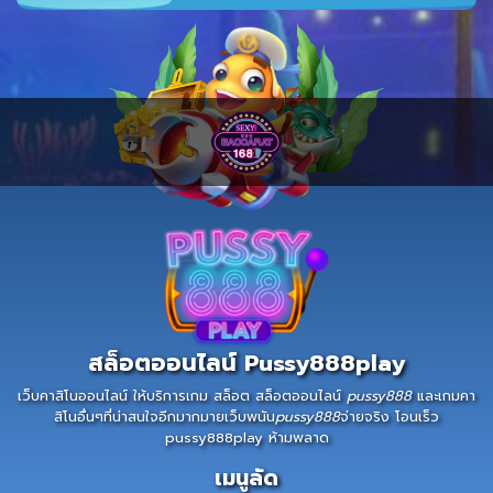
สล็อตออนไลน์ Pussy888play
เว็บคาสิโนออนไลน์ ให้บริการเกม สล็อต สล็อตออนไลน์
pussy888
และเกมคา
สิโนอื่นๆที่น่าสนใจอีกมากมายเว็บพนัน
pussy888
จ่ายจริง โอนเร็ว
pussy888play ห้ามพลาด
เมนูลัด