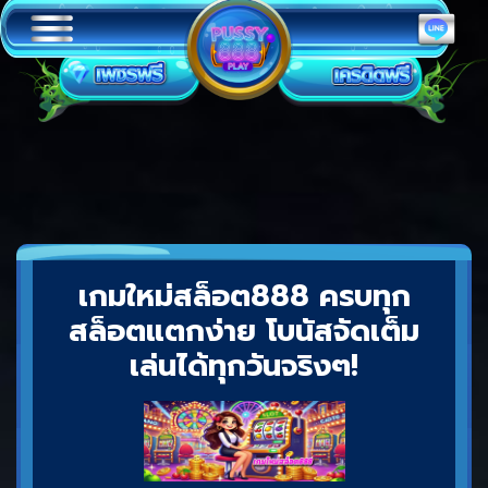
เกมใหม่สล็อต888 ครบทุก
สล็อตแตกง่าย โบนัสจัดเต็ม
เล่นได้ทุกวันจริงๆ!