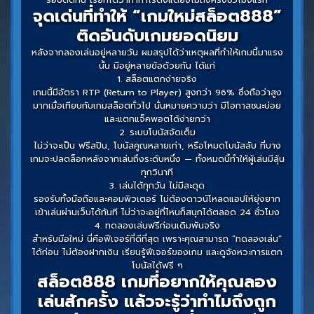
จุดเด่นที่ทำให้ “เกมใหม่สล็อต888”
ติดอันดับเกมยอดนิยม
หลังจากลองเล่นอยู่หลายวัน ผมสรุปได้ว่าเหตุผลที่ทำให้เกมนี้มาแรง
นั้น มีอยู่หลายข้อด้วยกัน ได้แก่
1. สล็อตแตกง่ายจริง
เกมนี้มีอัตรา RTP (Return to Player) สูงกว่า 96% ซึ่งถือว่าสูง
มากเมื่อเทียบกับเกมสล็อตทั่วไป นั่นหมายความว่า มีโอกาสชนะบ่อย
และแตกแจ็คพอตได้ง่ายกว่า
2. ระบบโบนัสจัดเต็ม
ไม่ว่าจะเป็น ฟรีสปิน, โบนัสคูณหลายเท่า, หรือโหมดโบนัสลับ ที่บาง
เกมจะปลดล็อกหลังจากเล่นถึงระดับหนึ่ง — ทั้งหมดนี้ทำให้ผู้เล่นมีลุ้น
ทุกวินาที
3. เล่นได้ทุกวัน ไม่มีสะดุด
รองรับทั้งมือถือและคอมพิวเตอร์ ไม่ต้องดาวน์โหลดแอปให้ยุ่งยาก
เข้าเล่นผ่านเว็บได้ทันที ไม่ว่าจะอยู่ที่ไหนก็สนุกได้ตลอด 24 ชั่วโมง
4. ทดลองเล่นฟรีก่อนเดิมพันจริง
สำหรับมือใหม่ นี่คือฟีเจอร์ที่ดีที่สุด เพราะคุณสามารถ “ทดลองเล่น”
ได้ก่อน ไม่ต้องฝากเงิน เรียนรู้ฟีเจอร์ของเกม และดูจังหวะการแตก
โบนัสได้ฟรี ๆ
สล็อต888 เกมที่อยากให้คุณลอง
เล่นสักครั้ง แล้วจะรู้ว่าทำไมถึงถูก