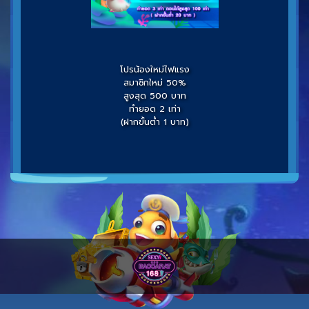
โปรน้องใหม่ไฟแรง
สมาชิกใหม่ 50%
สูงสุด 500 บาท
ทำยอด 2 เท่า
(ฝากขั้นต่ำ 1 บาท)