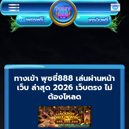
ทางเข้า พุซซี่888 เล่นผ่านหน้า
เว็บ ล่าสุด 2026 เว็บตรง ไม่
ต้องโหลด