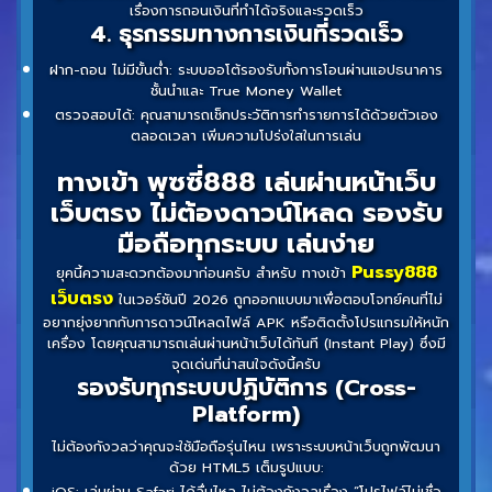
เรื่องการถอนเงินที่ทำได้จริงและรวดเร็ว
4. ธุรกรรมทางการเงินที่รวดเร็ว
ฝาก-ถอน ไม่มีขั้นต่ำ: ระบบออโต้รองรับทั้งการโอนผ่านแอปธนาคาร
ชั้นนำและ True Money Wallet
ตรวจสอบได้: คุณสามารถเช็กประวัติการทำรายการได้ด้วยตัวเอง
ตลอดเวลา เพิ่มความโปร่งใสในการเล่น
ทางเข้า พุซซี่888 เล่นผ่านหน้าเว็บ
เว็บตรง ไม่ต้องดาวน์โหลด รองรับ
มือถือทุกระบบ เล่นง่าย
Pussy888
ยุคนี้ความสะดวกต้องมาก่อนครับ สำหรับ ทางเข้า
เว็บตรง
ในเวอร์ชันปี 2026 ถูกออกแบบมาเพื่อตอบโจทย์คนที่ไม่
อยากยุ่งยากกับการดาวน์โหลดไฟล์ APK หรือติดตั้งโปรแกรมให้หนัก
เครื่อง โดยคุณสามารถเล่นผ่านหน้าเว็บได้ทันที (Instant Play) ซึ่งมี
จุดเด่นที่น่าสนใจดังนี้ครับ
รองรับทุกระบบปฏิบัติการ (Cross-
Platform)
ไม่ต้องกังวลว่าคุณจะใช้มือถือรุ่นไหน เพราะระบบหน้าเว็บถูกพัฒนา
ด้วย HTML5 เต็มรูปแบบ:
iOS: เล่นผ่าน Safari ได้ลื่นไหล ไม่ต้องกังวลเรื่อง “โปรไฟล์ไม่เชื่อ