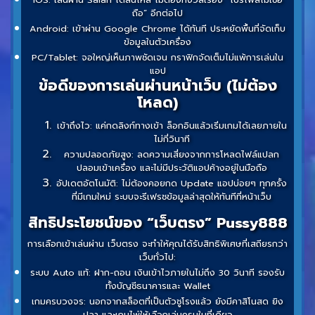
ถือ” อีกต่อไป
Android: เข้าผ่าน Google Chrome ได้ทันที ประหยัดพื้นที่จัดเก็บ
ข้อมูลในตัวเครื่อง
PC/Tablet: จอใหญ่เห็นภาพชัดเจน กราฟิกจัดเต็มไม่แพ้การเล่นใน
แอป
ข้อดีของการเล่นผ่านหน้าเว็บ (ไม่ต้อง
โหลด)
เข้าถึงไว: แค่กดลิงก์ทางเข้า ล็อกอินแล้วเริ่มเกมได้เลยภายใน
ไม่กี่วินาที
ความปลอดภัยสูง: ลดความเสี่ยงจากการโหลดไฟล์แปลก
ปลอมเข้าเครื่อง และไม่มีประวัติแอปค้างอยู่ในมือถือ
อัปเดตอัตโนมัติ: ไม่ต้องคอยกด Update แอปบ่อยๆ ทุกครั้ง
ที่มีเกมใหม่ ระบบจะรีเฟรชข้อมูลล่าสุดให้ทันทีที่หน้าเว็บ
สิทธิประโยชน์ของ “เว็บตรง” Pussy888
การเลือกเข้าเล่นผ่าน เว็บตรง จะทำให้คุณได้รับสิทธิพิเศษที่เสถียรกว่า
เว็บทั่วไป:
ระบบ Auto แท้: ฝาก-ถอน เงินเข้าไวภายในไม่ถึง 30 วินาที รองรับ
ทั้งบัญชีธนาคารและ Wallet
เกมครบวงจร: นอกจากสล็อตที่เป็นตัวชูโรงแล้ว ยังมีคาสิโนสด ยิง
ปลา และเกมไพ่ให้เลือกเล่นครบในที่เดียว