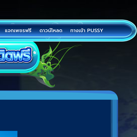
แจกเพชรฟรี
ดาวน์โหลด
ทางเข้า PUSSY