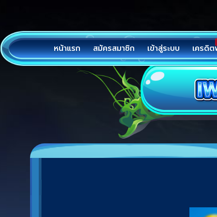
หน้าแรก
สมัครสมาชิก
เข้าสู่ระบบ
เครดิต