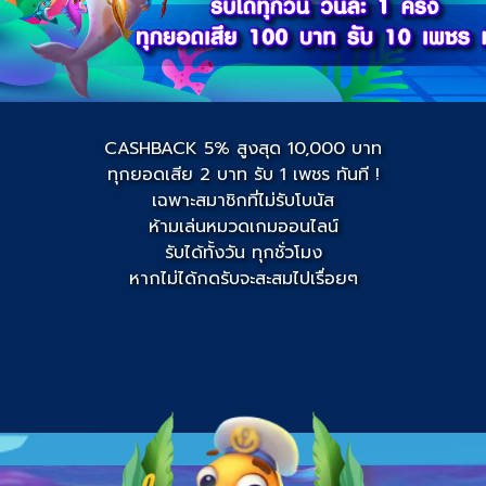
CASHBACK 5% สูงสุด 10,000 บาท
ทุกยอดเสีย 2 บาท รับ 1 เพชร ทันที !
เฉพาะสมาชิกที่ไม่รับโบนัส
ห้ามเล่นหมวดเกมออนไลน์
รับได้ทั้งวัน ทุกชั่วโมง
หากไม่ได้กดรับจะสะสมไปเรื่อยๆ