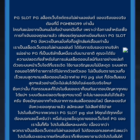
PG SLOT PG สล็อตเว็บไซต์ตรงไม่ผ่านเอเย่นต์ ของจริงของจริง
ต้องที่นี่ PGHENG99 เท่านั้น
ใครกันแน่อยากเป็นคนมั่งคั่งบ้างยกมือขึ้น! เพราะว่าโอกาสสำหรับเพื่อ
การทำเงินของคุณมาแล้ว เพียงแต่คุณลงทะเบียนกับเรา PG SLOT
PG จังหวะเป็นคนมั่งคั่งก็อยู่ใกล้แค่เอื้อมเท่านั้น
เราเป็นสล็อตเว็บตรงไม่ผ่านเอเย่นต์ ได้รับการรับรองจากบริษัท
แม่อย่าง PG ที่เป็นบริษัทชั้นหนึ่งระดับนานาชาติ คุณจะได้รับ
ความปลอดภัยสำหรับในการเล่นสล็อตออนไลน์กับเราอย่างแน่แท้
ด้วยระบบหน้าเว็บไซต์ที่บรรเจิด ใช้งานเจริญแบบไม่มีสะดุด ระบบฝาก
ถอนออโต้ที่ทำรายการได้ไม่ยากด้วยตัวเอง ไม่เป็นอันตรายรวมทั้ง
เร็วแบบสุดๆเกมสล็อตออนไลน์จากค่าย PG pg slot ก็จัดเต็มแบบ
สุดๆแล้วอย่างนี้จะไม่เล่นได้ยังไงล่ะขอรับจริงไหม!
ยิ่งกว่านั้น กิจกรรมและก็โปรโมชั่นของเราก็ขนกันมาตอบปัญหาทุกคน
ได้แน่ๆ ระบบดีและปลอดภัยสุดๆขนาดนี้ จะไม่มาลองเล่นไม่ได้แล้ว
ครับ ยิ่งแม้คุณอยากทำเงินจากการเล่นสล็อตออนไลน์ นี่แหละขอรับ!
จังหวะของคุณมาแล้ว สมัครเลย! ไม่เสียค่าใช้จ่าย!
โปรโมชั่นดีๆจากพวกเรา PG SLOT pg slot ให้คุณได้ทุกครั้ง!
ต้องบอกเลยจ๊ะครับว่า หนึ่งในจุดแข็งจุดขายของเว็บไซต์ PG ของ
เรานั้นก็คือ โปรโมชั่นนี่แหละนะครับ เนื่องจากว่า
พวกเราเป็นสล็อตเว็บตรงไม่ผ่านเอเย่นต์ ไม่ต้องบอกเลยคะครับผมว่า
โปรโมชั่นจะเยอะมากแค่ไหนซึ่งเราก็เพียรพยายามจัดโปรโมชั่นให้