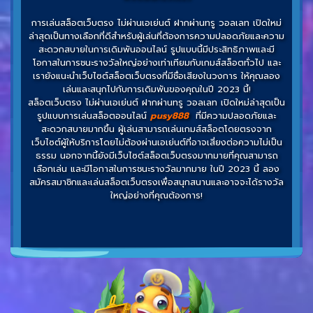
การเล่นสล็อตเว็บตรง ไม่ผ่านเอเย่นต์ ฝากผ่านทรู วอลเลท เปิดใหม่
ล่าสุดเป็นทางเลือกที่ดีสำหรับผู้เล่นที่ต้องการความปลอดภัยและความ
สะดวกสบายในการเดิมพันออนไลน์ รูปแบบนี้มีประสิทธิภาพและมี
โอกาสในการชนะรางวัลใหญ่อย่างเท่าเทียมกับเกมส์สล็อตทั่วไป และ
เรายังแนะนำเว็บไซต์สล็อตเว็บตรงที่มีชื่อเสียงในวงการ ให้คุณลอง
เล่นและสนุกไปกับการเดิมพันของคุณในปี 2023 นี้!
สล็อตเว็บตรง ไม่ผ่านเอเย่นต์ ฝากผ่านทรู วอลเลท เปิดใหม่ล่าสุดเป็น
รูปแบบการเล่นสล็อตออนไลน์
pusy888
ที่มีความปลอดภัยและ
สะดวกสบายมากขึ้น ผู้เล่นสามารถเล่นเกมส์สล็อตโดยตรงจาก
เว็บไซต์ผู้ให้บริการโดยไม่ต้องผ่านเอเย่นต์ที่อาจเสี่ยงต่อความไม่เป็น
ธรรม นอกจากนี้ยังมีเว็บไซต์สล็อตเว็บตรงมากมายที่คุณสามารถ
เลือกเล่น และมีโอกาสในการชนะรางวัลมากมาย ในปี 2023 นี้ ลอง
สมัครสมาชิกและเล่นสล็อตเว็บตรงเพื่อสนุกสนานและอาจจะได้รางวัล
ใหญ่อย่างที่คุณต้องการ!