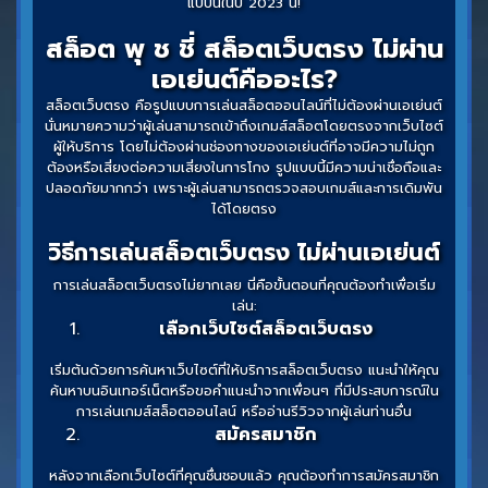
แบบนี้ในปี 2023 นี้!
สล็อต พุ ช ชี่ สล็อตเว็บตรง ไม่ผ่าน
เอเย่นต์คืออะไร?
สล็อตเว็บตรง คือรูปแบบการเล่นสล็อตออนไลน์ที่ไม่ต้องผ่านเอเย่นต์
นั่นหมายความว่าผู้เล่นสามารถเข้าถึงเกมส์สล็อตโดยตรงจากเว็บไซต์
ผู้ให้บริการ โดยไม่ต้องผ่านช่องทางของเอเย่นต์ที่อาจมีความไม่ถูก
ต้องหรือเสี่ยงต่อความเสี่ยงในการโกง รูปแบบนี้มีความน่าเชื่อถือและ
ปลอดภัยมากกว่า เพราะผู้เล่นสามารถตรวจสอบเกมส์และการเดิมพัน
ได้โดยตรง
วิธีการเล่นสล็อตเว็บตรง ไม่ผ่านเอเย่นต์
การเล่นสล็อตเว็บตรงไม่ยากเลย นี่คือขั้นตอนที่คุณต้องทำเพื่อเริ่ม
เล่น:
เลือกเว็บไซต์สล็อตเว็บตรง
เริ่มต้นด้วยการค้นหาเว็บไซต์ที่ให้บริการสล็อตเว็บตรง แนะนำให้คุณ
ค้นหาบนอินเทอร์เน็ตหรือขอคำแนะนำจากเพื่อนๆ ที่มีประสบการณ์ใน
การเล่นเกมส์สล็อตออนไลน์ หรืออ่านรีวิวจากผู้เล่นท่านอื่น
สมัครสมาชิก
หลังจากเลือกเว็บไซต์ที่คุณชื่นชอบแล้ว คุณต้องทำการสมัครสมาชิก