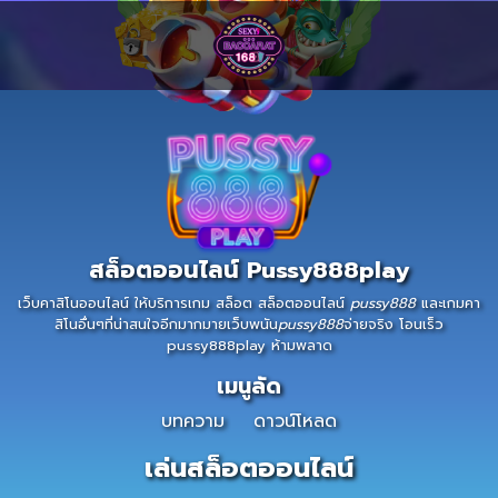
สล็อตออนไลน์ Pussy888play
เว็บคาสิโนออนไลน์ ให้บริการเกม สล็อต สล็อตออนไลน์
pussy888
และเกมคา
สิโนอื่นๆที่น่าสนใจอีกมากมายเว็บพนัน
pussy888
จ่ายจริง โอนเร็ว
pussy888play ห้ามพลาด
เมนูลัด
บทความ
ดาวน์โหลด
เล่นสล็อตออนไลน์