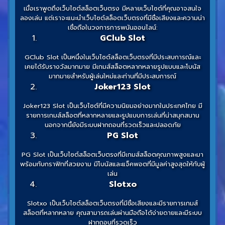
เมื่อเราพูดถึงเว็บไซต์สล็อตเว็บตรง มีหลายเว็บไซต์ที่คุณอาจสนใจ
ลองเล่น แต่เราจะแนะนำเว็บไซต์สล็อตเว็บตรงที่มีชื่อเสียงและความน่า
เชื่อถือในวงการการพนันออนไลน์:
GClub Slot
GClub Slot เป็นหนึ่งในเว็บไซต์สล็อตเว็บตรงที่มีประสบการณ์และ
เคยได้รับรางวัลมากมาย มีเกมส์สล็อตหลากหลายรูปแบบและโบนัส
มากมายสำหรับผู้เล่นใหม่และท่านที่มีประสบการณ์
Joker123 Slot
Joker123 Slot เป็นเว็บไซต์ที่มีความนิยมอย่างมากในประเทศไทย มี
รายการเกมส์สล็อตที่หลากหลายและรูปแบบการเล่นที่น่าสนุกสนาน
นอกจากนี้ยังมีระบบฝากถอนที่รวดเร็วและปลอดภัย
PG Slot
PG Slot เป็นเว็บไซต์สล็อตเว็บตรงที่มีเกมส์สล็อตคุณภาพสูงและมา
พร้อมกับกราฟิกที่สวยงาม มีโบนัสและแจ็คพอตที่มีมูลค่าสูงสุดให้กับผู้
เล่น
Slotxo
Slotxo เป็นเว็บไซต์สล็อตเว็บตรงที่มีชื่อเสียงและมีรายการเกมส์
สล็อตที่หลากหลาย คุณสามารถเล่นผ่านมือถือได้ง่ายดายและมีระบบ
ฝากถอนที่รวดเร็ว