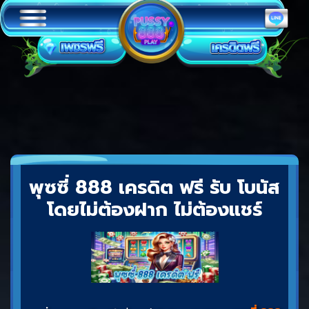
พุซซี่ 888 เครดิต ฟรี รับ โบนัส
โดยไม่ต้องฝาก ไม่ต้องแชร์