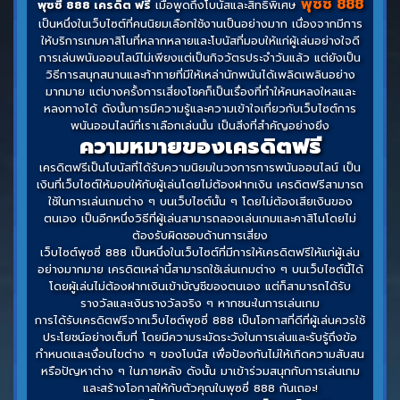
พุซซี่ 888
พุซซี่ 888 เครดิต ฟรี
เมื่อพูดถึงโบนัสและสิทธิพิเศษ
เป็นหนึ่งในเว็บไซต์ที่คนนิยมเลือกใช้งานเป็นอย่างมาก เนื่องจากมีการ
ให้บริการเกมคาสิโนที่หลากหลายและโบนัสที่มอบให้แก่ผู้เล่นอย่างใจดี
การเล่นพนันออนไลน์ไม่เพียงแต่เป็นกิจวัตรประจำวันแล้ว แต่ยังเป็น
วิธีการสนุกสนานและท้าทายที่มีให้เหล่านักพนันได้เพลิดเพลินอย่าง
มากมาย แต่บางครั้งการเสี่ยงโชคก็เป็นเรื่องที่ทำให้คนหลงใหลและ
หลงทางได้ ดังนั้นการมีความรู้และความเข้าใจเกี่ยวกับเว็บไซต์การ
พนันออนไลน์ที่เราเลือกเล่นนั้น เป็นสิ่งที่สำคัญอย่างยิ่ง
ความหมายของเครดิตฟรี
เครดิตฟรีเป็นโบนัสที่ได้รับความนิยมในวงการการพนันออนไลน์ เป็น
เงินที่เว็บไซต์ให้มอบให้กับผู้เล่นโดยไม่ต้องฝากเงิน เครดิตฟรีสามารถ
ใช้ในการเล่นเกมต่าง ๆ บนเว็บไซต์นั้น ๆ โดยไม่ต้องเสียเงินของ
ตนเอง เป็นอีกหนึ่งวิธีที่ผู้เล่นสามารถลองเล่นเกมและคาสิโนโดยไม่
ต้องรับผิดชอบด้านการเสี่ยง
เว็บไซต์พุซซี่ 888 เป็นหนึ่งในเว็บไซต์ที่มีการให้เครดิตฟรีให้แก่ผู้เล่น
อย่างมากมาย เครดิตเหล่านี้สามารถใช้เล่นเกมต่าง ๆ บนเว็บไซต์นี้ได้
โดยผู้เล่นไม่ต้องฝากเงินเข้าบัญชีของตนเอง แต่ก็สามารถได้รับ
รางวัลและเงินรางวัลจริง ๆ หากชนะในการเล่นเกม
การได้รับเครดิตฟรีจากเว็บไซต์พุซซี่ 888 เป็นโอกาสที่ดีที่ผู้เล่นควรใช้
ประโยชน์อย่างเต็มที่ โดยมีความระมัดระวังในการเล่นและรับรู้ถึงข้อ
กำหนดและเงื่อนไขต่าง ๆ ของโบนัส เพื่อป้องกันไม่ให้เกิดความสับสน
หรือปัญหาต่าง ๆ ในภายหลัง ดังนั้น มาเข้าร่วมสนุกกับการเล่นเกม
และสร้างโอกาสให้กับตัวคุณในพุซซี่ 888 กันเถอะ!