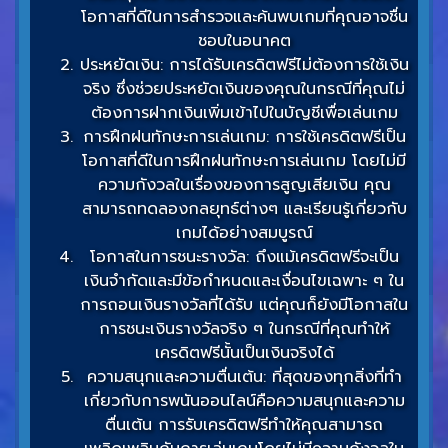
โอกาสที่ดีในการสำรวจและค้นพบเกมที่คุณอาจชื่น
ชอบในอนาคต
ประหยัดเงิน: การได้รับเครดิตฟรีไม่ต้องการใช้เงิน
จริง ซึ่งช่วยประหยัดเงินของคุณในกรณีที่คุณไม่
ต้องการฝากเงินเพิ่มเข้าไปในบัญชีเพื่อเล่นเกม
การฝึกฝนทักษะการเล่นเกม: การใช้เครดิตฟรีเป็น
โอกาสที่ดีในการฝึกฝนทักษะการเล่นเกม โดยไม่มี
ความกังวลในเรื่องของการสูญเสียเงิน คุณ
สามารถทดลองกลยุทธ์ต่างๆ และเรียนรู้เกี่ยวกับ
เกมได้อย่างสมบูรณ์
โอกาสในการชนะรางวัล: ถึงแม้เครดิตฟรีจะเป็น
เงินจำกัดและมีข้อกำหนดและเงื่อนไขเฉพาะ ๆ ใน
การถอนเงินรางวัลที่ได้รับ แต่คุณก็ยังมีโอกาสใน
การชนะเงินรางวัลจริง ๆ ในกรณีที่คุณทำให้
เครดิตฟรีนั้นเป็นเงินจริงได้
ความสนุกและความตื่นเต้น: ที่สุดของทุกสิ่งที่ทำ
เกี่ยวกับการพนันออนไลน์คือความสนุกและความ
ตื่นเต้น การรับเครดิตฟรีทำให้คุณสามารถ