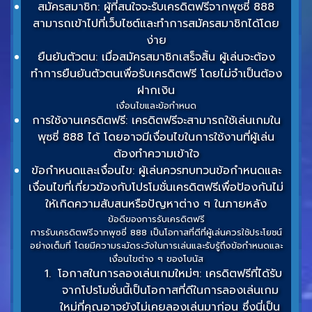
สมัครสมาชิก: ผู้ที่สนใจจะรับเครดิตฟรีจากพุซซี่ 888
สามารถเข้าไปที่เว็บไซต์และทำการสมัครสมาชิกได้โดย
ง่าย
ยืนยันตัวตน: เมื่อสมัครสมาชิกเสร็จสิ้น ผู้เล่นจะต้อง
ทำการยืนยันตัวตนเพื่อรับเครดิตฟรี โดยไม่จำเป็นต้อง
ฝากเงิน
เงื่อนไขและข้อกำหนด
การใช้งานเครดิตฟรี: เครดิตฟรีจะสามารถใช้เล่นเกมใน
พุซซี่ 888 ได้ โดยอาจมีเงื่อนไขในการใช้งานที่ผู้เล่น
ต้องทำความเข้าใจ
ข้อกำหนดและเงื่อนไข: ผู้เล่นควรทบทวนข้อกำหนดและ
เงื่อนไขที่เกี่ยวข้องกับโปรโมชั่นเครดิตฟรีเพื่อป้องกันไม่
ให้เกิดความสับสนหรือปัญหาต่าง ๆ ในภายหลัง
ข้อดีของการรับเครดิตฟรี
การรับเครดิตฟรีจากพุซซี่ 888 เป็นโอกาสที่ดีที่ผู้เล่นควรใช้ประโยชน์
อย่างเต็มที่ โดยมีความระมัดระวังในการเล่นและรับรู้ถึงข้อกำหนดและ
เงื่อนไขต่าง ๆ ของโบนัส
โอกาสในการลองเล่นเกมใหม่ๆ: เครดิตฟรีที่ได้รับ
จากโปรโมชั่นนี้เป็นโอกาสที่ดีในการลองเล่นเกม
ใหม่ที่คุณอาจยังไม่เคยลองเล่นมาก่อน ซึ่งนี่เป็น