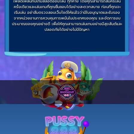
เพลิดเพลินกับเกมสล็อตออนไลน์ ทุกค่าย โดยคุณสามารถสมัครเล่น
ครั้งเดียวและเล่นเกมที่คุณชื่นชอบได้อย่างสะดวกสบาย ก่อนที่คุณจะ
เริ่มเล่น อย่าลืมตรวจสอบเว็บไซต์ให้แน่ใจว่ามีใบอนุญาตและรับรอง
จากหน่วยงานการควบคุมการพนันในประเทศของคุณ และจัดการงบ
ประมาณของคุณอย่างดี เพื่อให้คุณสามารถเล่นเกมอย่างมีสุขสันต์และ
ปลอดภัยได้อย่างไม่มีปัญหา