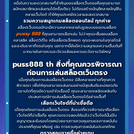
หนึ่งในความสะดวกสบายที่สำคัญของสล็อตเว็บตรงคือคุณสามารถ
สมัครสมาชิกและเล่นเกมได้ครั้งเดียว ไม่ต้องสร้างบัญชีหลายบัญชีใน
หลายเว็บไซต์ ทำให้คุณประหยัดเวลาและสะดวกสบาย
รวมความสนุกเกมสล็อตออนไลน์ ทุกค่าย
สล็อตเว็บตรงมักจะมีความหลากหลายในรูปแบบของเกมสล็อต
pussy 888
ที่คุณสามารถเลือกเล่น ไม่ว่าคุณจะชื่นชอบสล็อต
คลาสสิค สล็อตวิดีโอ หรือสล็อตแจ็คพอต คุณจะพบเกมในทุกสไตล์
และระดับราคาที่ตรงใจคุณ นอกจากนี้ยังมีความสนุกและความตื่นเต้นที่
มากมายในการหวนระวังวงล้อและหวนระวังรางวัลใหญ่
puss888 th สิ่งที่คุณควรพิจารณา
ก่อนการเล่นสล็อตเว็บตรง
เมื่อคุณต้องการเล่นสล็อตเว็บตรง มีสิ่งหลายอย่างที่คุณควร
พิจารณา เพื่อให้คุณสามารถเล่นเกมอย่างมีสุขสันต์และปลอดภัย
ตราบใดที่คุณมีความเข้าใจเรื่องนี้ คุณจะสามารถเพลิดเพลินกับ
ประสบการณ์การเล่นสล็อตเว็บตรงได้อย่างเต็มที่
เลือกเว็บไซต์ที่น่าเชื่อถือ
เมื่อคุณต้องการเล่นสล็อตเว็บตรง สิ่งแรกที่ควรพิจารณาคือเลือก
เว็บไซต์ที่น่าเชื่อถือ คุณควรตรวจสอบให้แน่ใจว่าเว็บไซต์นั้นมีใบ
อนุญาตและรับรองโดยหน่วยงานการควบคุมเกมและการพนันใน
ประเทศที่คุณอาศัยอยู่ เช่น การควบคุมการพนันในประเทศไทย
ตรวจสอบรายชื่อค่ายเกม