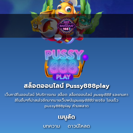
ต้องรู้ไว้ เพราะอันตรายมาก ๆ การที่คุณจะเลือกเล่นเกมคาสิโนเกมป๊อกเด้ง เก
[…]
สล็อตออนไลน์ Pussy888play
เว็บคาสิโนออนไลน์ ให้บริการเกม สล็อต สล็อตออนไลน์
pussy888
และเกมคา
สิโนอื่นๆที่น่าสนใจอีกมากมายเว็บพนัน
pussy888
จ่ายจริง โอนเร็ว
pussy888play ห้ามพลาด
เมนูลัด
บทความ
ดาวน์โหลด